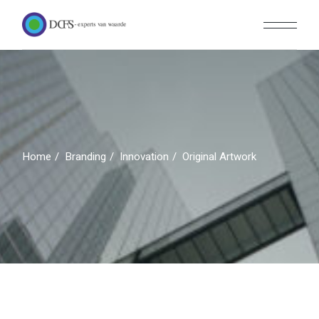
Skip
to
the
content
Home
Branding
Innovation
Original Artwork